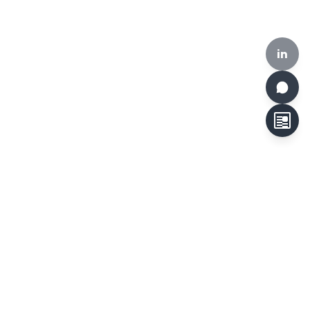
in
HKCLR, 510-519, Building 17W, 17 Science Park West Avenue,
Hong Kong Science Park, Hong Kong
Tel:
+852 3692 6546