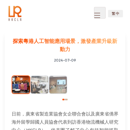
繁 中
Open
menu
探索粵港人工智能應用場景，激發產業升級新
動力
2024-07-09
1
/
3
日前，廣東省製造業協會女企聯合會以及廣東省僑界
海外留學歸國人員協會代表到訪香港物流機械人研究