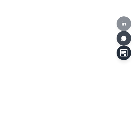
in
HKCLR, 510-519, Building 17W, 17 Science Park West Avenue,
Hong Kong Science Park, Hong Kong
Tel:
+852 3692 6546