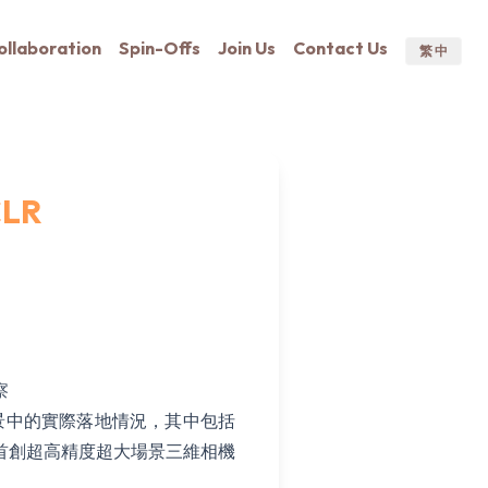
ollaboration
Spin-Offs
Join Us
Contact Us
繁 中
LR
察
景中的實際落地情況，其中包括
首創超高精度超大場景三維相機