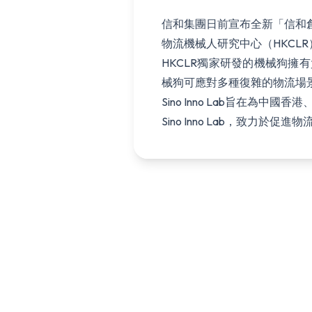
信和集團日前宣布全新「信和創意研
物流機械人研究中心（HKCLR）
HKCLR獨家研發的機械狗
械狗可應對多種復雜的物流場
Sino Inno Lab旨在
Sino Inno Lab，致