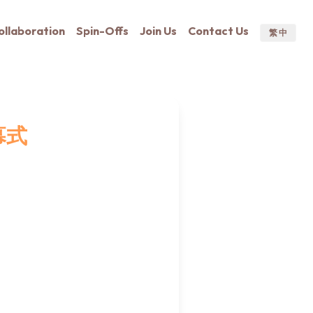
ollaboration
Spin-Offs
Join Us
Contact Us
繁 中
幕式
1
/
3